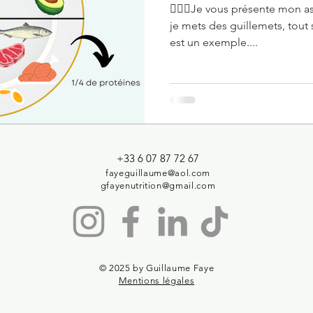
🙋🏽‍♂️Je vous présente mon a
je mets des guillemets, tout 
est un exemple....
+33 6 07 87 72 67
fayeguillaume@aol.com
gfayenutrition@gmail.com
© 2025 by Guillaume Faye
Mentions légales